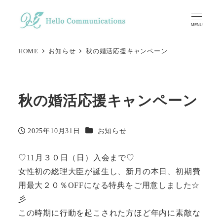
メ
イ
MENU
ン
コ
HOME
お知らせ
秋の婚活応援キャンペーン
ン
テ
ン
秋の婚活応援キャンペーン
ツ
へ
カテゴリー
2025年10月31日
お知らせ
移
投稿日
動
♡11月３０日（日）入会まで♡
女性初の総理大臣が誕生し、新月の本日、初期費
用最大２０％OFFになる特典をご用意しました☆
彡
この時期に行動を起こされた方ほど年内に素敵な